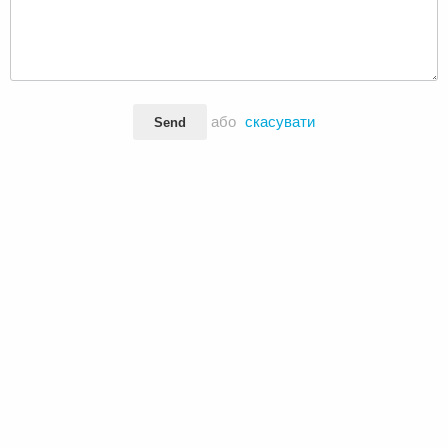
або
скасувати
Send